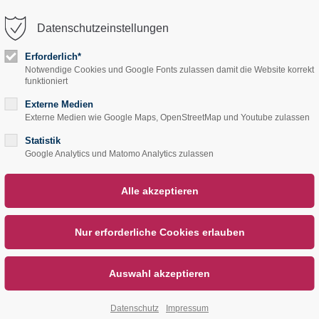
Datenschutzeinstellungen
trag "offcanvas-col2"
Der Eintrag "offcanvas-col
rt leider nicht.
existiert leider nicht.
Erforderlich*
Notwendige Cookies und Google Fonts zulassen damit die Website korrekt
Start
Service
Übe
funktioniert
Externe Medien
Externe Medien wie Google Maps, OpenStreetMap und Youtube zulassen
Statistik
Google Analytics und Matomo Analytics zulassen
Datenschutz
Impressum