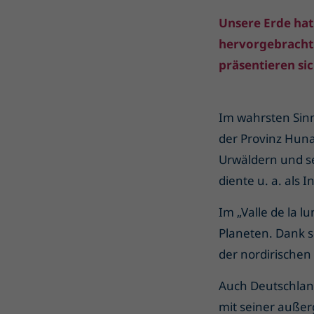
Unsere Erde ha
hervorgebracht.
präsentieren sic
Im wahrsten Sinn
der Provinz Huna
Urwäldern und s
diente u. a. als I
Im „Valle de la 
Planeten. Dank s
der nordirische
Auch Deutschland
mit seiner außer