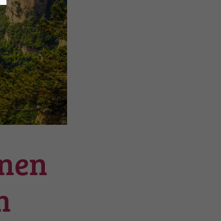
onen
n