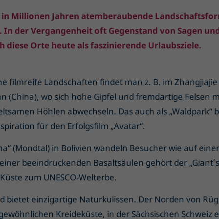
t in Millionen Jahren atemberaubende Landschaftsfo
 In der Vergangenheit oft Gegenstand von Sagen un
h diese Orte heute als faszinierende Urlaubsziele.
e filmreife Landschaften findet man z. B. im Zhangjiajie
n (China), wo sich hohe Gipfel und fremdartige Felsen m
eltsamen Höhlen abwechseln. Das auch als „Waldpark“ 
nspiration für den Erfolgsfilm „Avatar“.
luna“ (Mondtal) in Bolivien wandeln Besucher wie auf ei
einer beeindruckenden Basaltsäulen gehört der „Giant´
n Küste zum UNESCO-Welterbe.
 bietet einzigartige Naturkulissen. Der Norden von Rüge
gewöhnlichen Kreideküste, in der Sächsischen Schweiz e