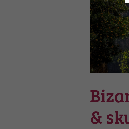
Biza
& sk