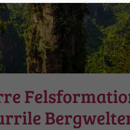
rre Felsformati
urrile Bergwelte