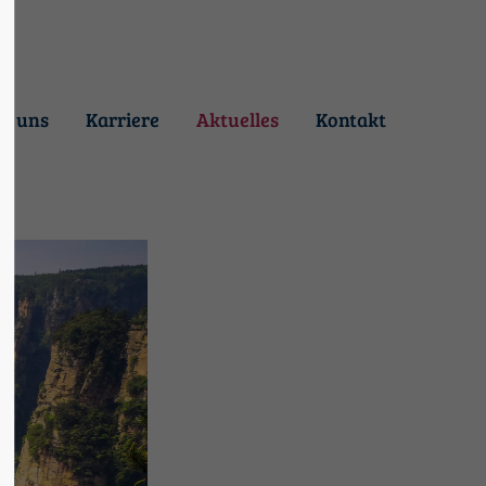
3"
Der Eintrag "offcanvas-col4"
existiert leider nicht.
r uns
Karriere
Aktuelles
Kontakt