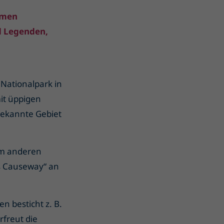
rmen
d Legenden,
 Nationalpark in
it üppigen
bekannte Gebiet
nem anderen
s Causeway“ an
n besticht z. B.
rfreut die