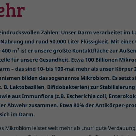
ehr
 eindrucksvollen Zahlen: Unser Darm verarbeitet im L
Nahrung und rund 50.000 Liter Flüssigkeit. Mit einer
h 400 m² ist er unsere größte Kontaktfläche zur Außen
stelle für unsere Gesundheit. Etwa 100 Billionen Mik
rm – das sind 10- bis 100-mal mehr als unser Körper Z
nismen bilden das sogenannte Mikrobiom. Es setzt si
z. B. Laktobazillen, Bifidobakterien) zur Stabilisierung
wie aus Immunflora (z.B. Escherichia coli, Enterokok
 der Abwehr zusammen. Etwa 80% der Antikörper-pro
 sich im Darm.
 Mikrobiom leistet weit mehr als „nur“ gute Verdauung.