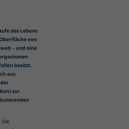
aufe des Lebens
 Oberfläche von
welt – und eine
roorganismen
ellen besitzt.
ch aus
 der
ken) zur
duzierenden
 Die