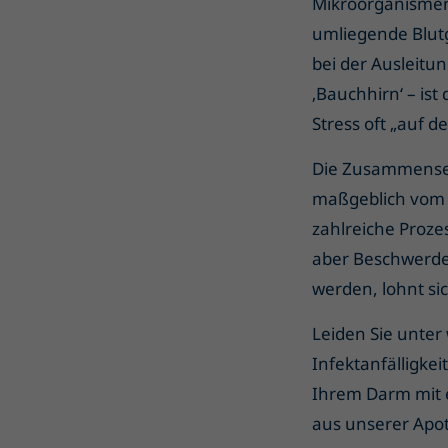
Mikroorganismen
umliegende Blutg
bei der Ausleitu
‚Bauchhirn‘ – is
Stress oft „auf d
Die Zusammensetz
maßgeblich vom L
zahlreiche Proze
aber Beschwerden
werden, lohnt si
Leiden Sie unte
Infektanfälligkei
Ihrem Darm mit e
aus unserer Apot