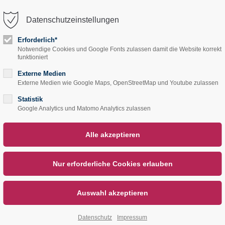
Datenschutzeinstellungen
trag "offcanvas-col2"
Der Eintrag "offcanvas-col
rt leider nicht.
existiert leider nicht.
Erforderlich*
Notwendige Cookies und Google Fonts zulassen damit die Website korrekt
Start
Service
Übe
funktioniert
Externe Medien
Externe Medien wie Google Maps, OpenStreetMap und Youtube zulassen
Statistik
Google Analytics und Matomo Analytics zulassen
Datenschutz
Impressum