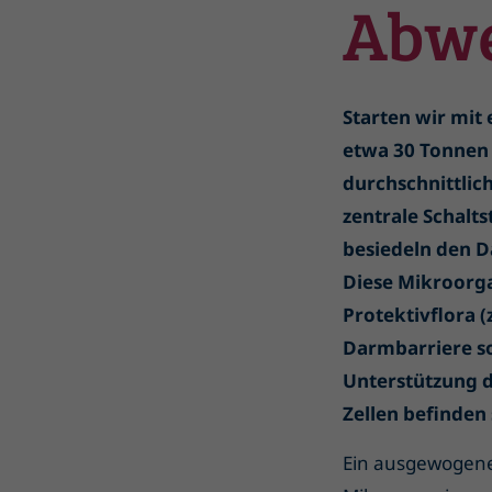
Abw
Starten wir mit
etwa 30 Tonnen 
durchschnittlic
zentrale Schalt
besiedeln den Da
Diese Mikroorga
Protektivflora (
Darmbarriere so
Unterstützung
Zellen befinden
Ein ausgewogenes