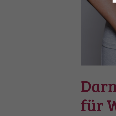
Darm
für