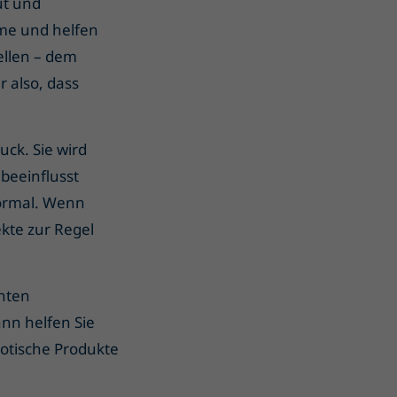
ut und
yme und helfen
ellen – dem
 also, dass
uck. Sie wird
beeinflusst
normal. Wenn
kte zur Regel
hten
ann helfen Sie
iotische Produkte