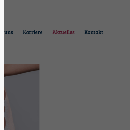
3"
Der Eintrag "offcanvas-col4"
existiert leider nicht.
r uns
Karriere
Aktuelles
Kontakt