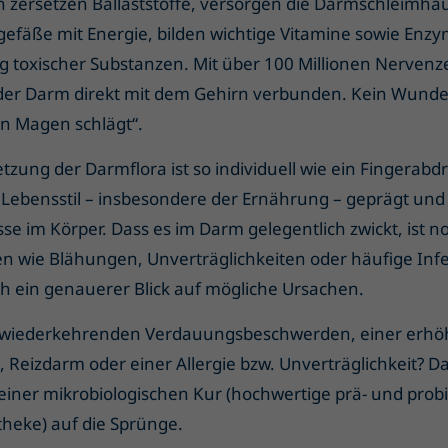
 zersetzen Ballaststoffe, versorgen die Darmschleimha
efäße mit Energie, bilden wichtige Vitamine sowie Enz
ng toxischer Substanzen. Mit über 100 Millionen Nervenz
t der Darm direkt mit dem Gehirn verbunden. Kein Wunder
en Magen schlägt“.
ung der Darmflora ist so individuell wie ein Fingerabdr
ebensstil – insbesondere der Ernährung – geprägt und 
sse im Körper. Dass es im Darm gelegentlich zwickt, ist 
 wie Blähungen, Unverträglichkeiten oder häufige Infe
ch ein genauerer Blick auf mögliche Ursachen.
r wiederkehrenden Verdauungsbeschwerden, einer erhö
t, Reizdarm oder einer Allergie bzw. Unverträglichkeit? D
iner mikrobiologischen Kur (hochwertige prä- und prob
heke) auf die Sprünge.