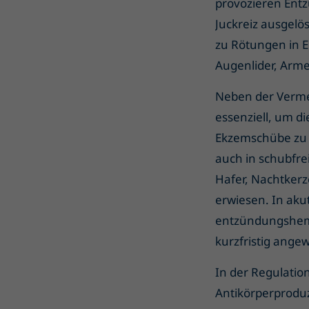
provozieren Entz
Juckreiz ausgelö
zu Rötungen in E
Augenlider, Arme
Neben der Verme
essenziell, um di
Ekzemschübe zu 
auch in schubfre
Hafer, Nachtkerz
erwiesen. In aku
entzündungshemm
kurzfristig ange
In der Regulation
Antikörperprodu