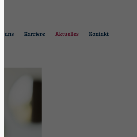
3"
Der Eintrag "offcanvas-col4"
existiert leider nicht.
r uns
Karriere
Aktuelles
Kontakt