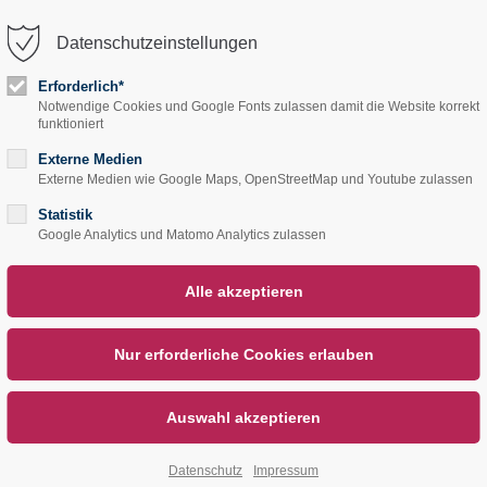
Datenschutzeinstellungen
trag "offcanvas-col2"
Der Eintrag "offcanvas-col
rt leider nicht.
existiert leider nicht.
Erforderlich*
Notwendige Cookies und Google Fonts zulassen damit die Website korrekt
Start
Service
Übe
funktioniert
Externe Medien
Externe Medien wie Google Maps, OpenStreetMap und Youtube zulassen
Statistik
Google Analytics und Matomo Analytics zulassen
Datenschutz
Impressum