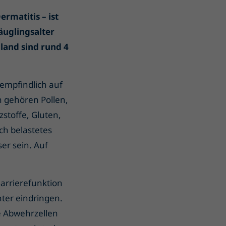
rmatitis – ist
äuglingsalter
hland sind rund 4
empfindlich auf
n gehören Pollen,
zstoffe, Gluten,
ch belastetes
er sein. Auf
Barrierefunktion
hter eindringen.
e Abwehrzellen