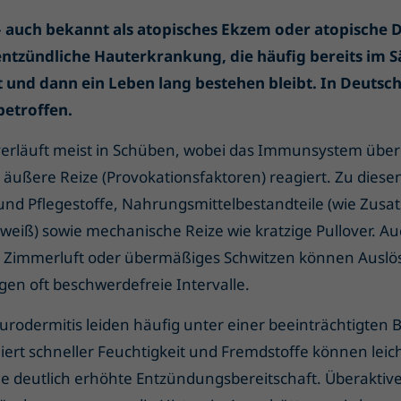
 auch bekannt als atopisches Ekzem oder atopische De
entzündliche Hauterkrankung, die häufig bereits im S
t und dann ein Leben lang bestehen bleibt. In Deutsc
etroffen.
erläuft meist in Schüben, wobei das Immunsystem über
 äußere Reize (Provokationsfaktoren) reagiert. Zu diese
 und Pflegestoffe, Nahrungsmittelbestandteile (wie Zusat
iweiß) sowie mechanische Reize wie kratzige Pullover. Au
 Zimmerluft oder übermäßiges Schwitzen können Auslös
gen oft beschwerdefreie Intervalle.
urodermitis leiden häufig unter einer beeinträchtigten 
liert schneller Feuchtigkeit und Fremdstoffe können leic
 deutlich erhöhte Entzündungsbereitschaft. Überaktiv