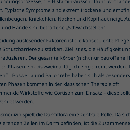
ündungsprozesse, die Histamin-Ausschüttung wird ange
st. Typische Symptome sind extrem trockene und empfind
llenbeugen, Kniekehlen, Nacken und Kopfhaut neigt. Au
 und Hände sind betroffene „Schwachstellen“.
idung auslösender Faktoren ist die konsequente Pflege
e Schutzbarriere zu stärken. Ziel ist es, die Häufigkeit un
reduzieren. Der gesamte Körper (nicht nur betroffene Ha
ien Phasen ein- bis zweimal täglich eingecremt werden. I
enöl, Boswellia und Ballonrebe haben sich als besonder
ten Phasen kommen in der klassischen Therapie oft
ende Wirkstoffe wie Cortison zum Einsatz – diese soll
wendet werden.
smedizin spielt die Darmflora eine zentrale Rolle. Da sic
zierenden Zellen im Darm befinden, ist die Zusammens