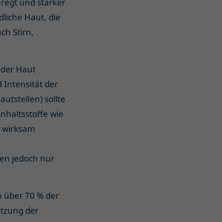
regt und starker
liche Haut, die
ch Stirn,
 der Haut
d Intensität der
utstellen) sollte
nhaltsstoffe wie
s wirksam
ten jedoch nur
h über 70 % der
etzung der