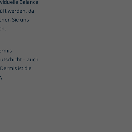
viduelle Balance
üft werden, da
chen Sie uns
ch.
ermis
utschicht – auch
Dermis ist die
,